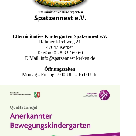
-
N
a
v
i
g
Elterninitiative Kindergarten Spatzennest e.V.
a
Rahmer Kirchweg 21
t
47647 Kerken
i
Telefon:
0 28 33 / 69 60
o
E-Mail:
info@spatzennest-kerken.de
n
Öffnungszeiten
Montag - Freitag: 7.00 Uhr - 16.00 Uhr