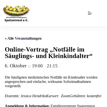
Zum
Inhalt
springen
« Alle Veranstaltungen
Online-Vortrag „Notfälle im
Säuglings- und Kleinkindalter“
6. Oktober
19:00
21:15
@
–
Die häufigsten medizinischen Notfälle im Kindesalter werden
angesprochen und einfache, wirksame Sofortmaßnahmen
vorgestellt.
Dozentin: Jessica Hendriks
Kursort: Zoom
Gebühren: kostenfrei
Anmeldung & Information:
Familienzentrum Spatzennest